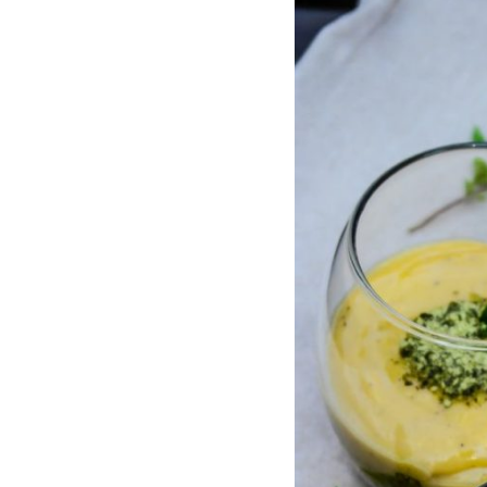
házi
vanília
puding,
tökmagolajos
kekesz
rétegekkel