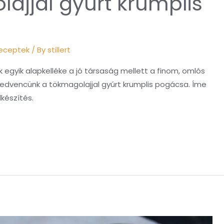
ajjal gyúrt krumplis
a
eceptek
/ By
stillert
k egyik alapkelléke a jó társaság mellett a finom, omlós
kedvencünk a tökmagolajjal gyúrt krumplis pogácsa. Íme
lkészítés.