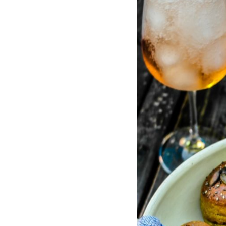
krumplis
pogácsa