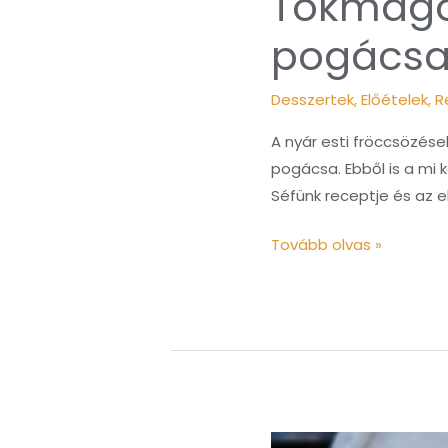
Tökmagol
pogács
Desszertek
,
Előételek
,
R
A nyár esti fröccsözése
pogácsa. Ebből is a mi 
Séfünk receptje és az e
Tovább olvas »
Zabtejes