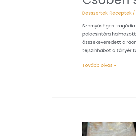
Desszertek
,
Receptek
/
Szörnyűséges tragédia 
palacsintára halmozott 
összekeveredett a ráön
tejszínhabot a tányér túl
Tovább olvas »
Tökmagolajjal
gyúrt