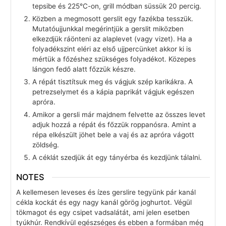
tepsibe és 225°C-on, grill módban süssük 20 percig.
Közben a megmosott gerslit egy fazékba tesszük.
Mutatóujjunkkal megérintjük a gerslit miközben
elkezdjük ráönteni az alaplevet (vagy vizet). Ha a
folyadékszint eléri az első ujjpercünket akkor ki is
mértük a főzéshez szükséges folyadékot. Közepes
lángon fedő alatt főzzük készre.
A répát tisztítsuk meg és vágjuk szép karikákra. A
petrezselymet és a kápia paprikát vágjuk egészen
apróra.
Amikor a gersli már majdnem felvette az összes levet
adjuk hozzá a répát és főzzük roppanósra. Amint a
répa elkészült jöhet bele a vaj és az apróra vágott
zöldség.
A céklát szedjük át egy tányérba és kezdjünk tálalni.
NOTES
A kellemesen leveses és ízes gerslire tegyünk pár kanál
cékla kockát és egy nagy kanál görög joghurtot. Végül
tökmagot és egy csipet vadsalátát, ami jelen esetben
tyúkhúr. Rendkívül egészséges és ebben a formában még