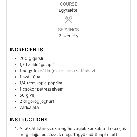
COURSE
Egytálétel
SERVINGS
2
személy
INGREDIENTS
200
g
gersli
1,5
l
zöldségalaplé
1
nagy fej
cékla
(olaj és só a sütéshez)
1
szál
répa
1/4
rész
kápia paprika
1
csokor
petrezselyem
50
g
vaj
2
dl
görög joghurt
vadsaláta
INSTRUCTIONS
A céklát hámozzuk meg és vágjuk kockákra. Locsoljuk
meg olajjal és sózzuk meg. Tegyük sütőpapírozott