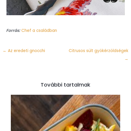
Forrás:
Chef a családban
←
Az eredeti gnocchi
Citrusos sült gyökérzöldségek
→
További tartalmak