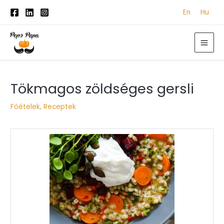
Skip
En
Hu
to
content
MAI
ME
Post
Tökmagos zöldséges gersli
navigation
Főételek
,
Receptek