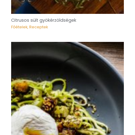
Citrusos sült gyökérzöldségek
Főételek
,
Receptek