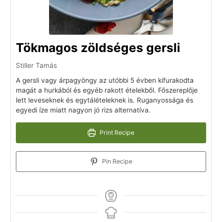
Tökmagos zöldséges gersli
Stiller Tamás
A gersli vagy árpagyöngy az utóbbi 5 évben kifurakodta
magát a hurkából és egyéb rakott ételekből. Főszereplője
lett leveseknek és egytálételeknek is. Ruganyossága és
egyedi íze miatt nagyon jó rizs alternatíva.
Print Recipe
Pin Recipe