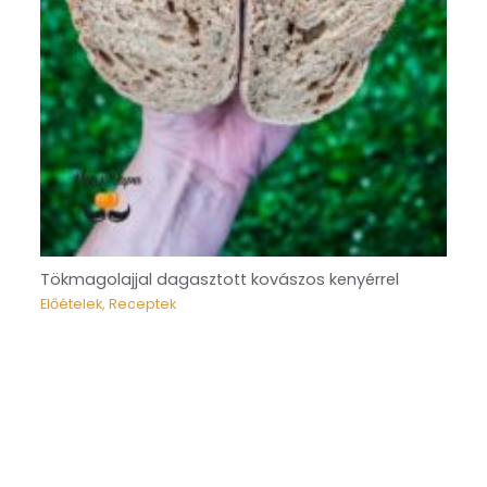
Tökmagolajjal dagasztott kovászos kenyérrel
Előételek
,
Receptek