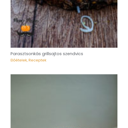
Parasztsonkás grillsajtos szendvics
Előételek
,
Receptek