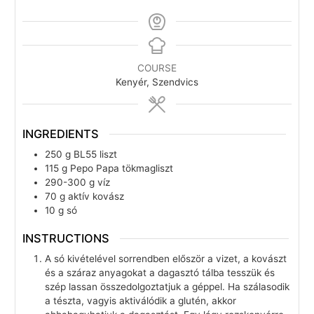
COURSE
Kenyér, Szendvics
INGREDIENTS
250
g
BL55 liszt
115
g
Pepo Papa tökmagliszt
290-300
g
víz
70
g
aktív kovász
10
g
só
INSTRUCTIONS
A só kivételével sorrendben először a vizet, a kovászt
és a száraz anyagokat a dagasztó tálba tesszük és
szép lassan összedolgoztatjuk a géppel. Ha szálasodik
a tészta, vagyis aktiválódik a glutén, akkor