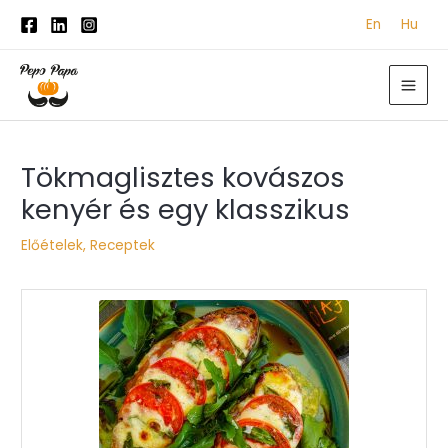
Skip
En
Hu
to
content
MAI
ME
Post
Tökmaglisztes kovászos
navigation
kenyér és egy klasszikus
Előételek
,
Receptek