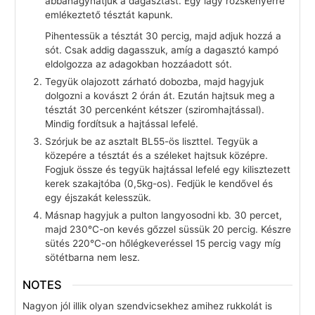
abbahagyhatjuk a dagasztást. Egy lágy rozskenyérre
emlékeztető tésztát kapunk.
Pihentessük a tésztát 30 percig, majd adjuk hozzá a
sót. Csak addig dagasszuk, amíg a dagasztó kampó
eldolgozza az adagokban hozzáadott sót.
Tegyük olajozott zárható dobozba, majd hagyjuk
dolgozni a kovászt 2 órán át. Ezután hajtsuk meg a
tésztát 30 percenként kétszer (sziromhajtással).
Mindig fordítsuk a hajtással lefelé.
Szórjuk be az asztalt BL55-ös liszttel. Tegyük a
közepére a tésztát és a széleket hajtsuk középre.
Fogjuk össze és tegyük hajtással lefelé egy kilisztezett
kerek szakajtóba (0,5kg-os). Fedjük le kendővel és
egy éjszakát kelesszük.
Másnap hagyjuk a pulton langyosodni kb. 30 percet,
majd 230°C-on kevés gőzzel süssük 20 percig. Készre
sütés 220°C-on hőlégkeveréssel 15 percig vagy míg
sötétbarna nem lesz.
NOTES
Nagyon jól illik olyan szendvicsekhez amihez rukkolát is