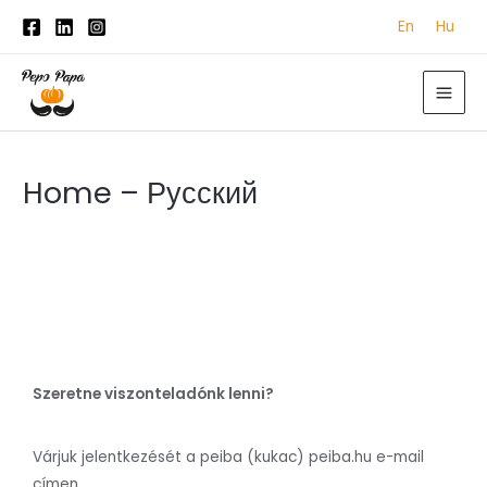
Skip
En
Hu
to
content
MAI
ME
Home – Русский
Szeretne viszonteladónk lenni?
Várjuk jelentkezését a peiba (kukac) peiba.hu e-mail
címen.